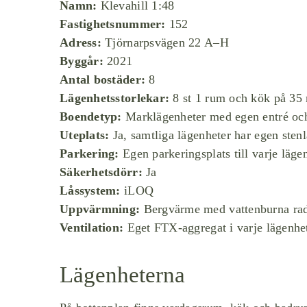
Namn:
Klevahill 1:48
Fastighetsnummer:
152
Adress:
Tjörnarpsvägen 22 A–H
Byggår:
2021
Antal bostäder:
8
Lägenhetsstorlekar:
8 st 1 rum och kök på 35 
Boendetyp:
Marklägenheter med egen entré och
Uteplats:
Ja, samtliga lägenheter har egen stenl
Parkering:
Egen parkeringsplats till varje läge
Säkerhetsdörr:
Ja
Låssystem:
iLOQ
Uppvärmning:
Bergvärme med vattenburna rad
Ventilation:
Eget FTX-aggregat i varje lägenhe
Lägenheterna