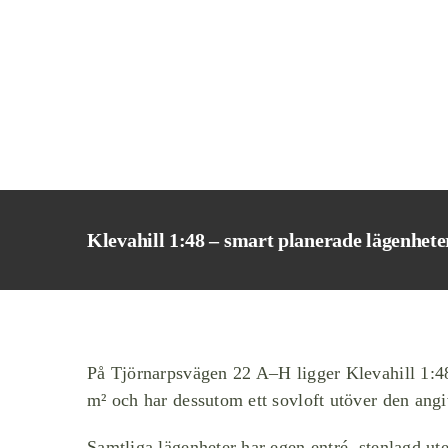
Fortsätt
till
innehållet
Klevahill 1:48 – smart planerade lägenhete
På Tjörnarpsvägen 22 A–H ligger Klevahill 1:48
m² och har dessutom ett sovloft utöver den ang
Samtliga lägenheter har egen entré, stenlagd ute