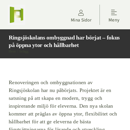
Fortsätt
till
Toggle
innehållet
Mina Sidor
Meny
Naviga
Kontakta oss
Ringsjöskolans ombyggnad har börjat – fokus
Hyresgäster
på öppna ytor och hållbarhet
Hem
Inlägg
Om Höörs Fastigheter
Nyheter
Renoveringen och ombyggnationen av
Ringsjöskolan har nu påbörjats. Projektet är en
satsning på att skapa en modern, trygg och
Projektdagbok
inspirerande miljö för eleverna. Den nya skolan
kommer att präglas av öppna ytor, flexibilitet och
Sök lägenhet
hållbarhet för att ge eleverna de bästa
förutsättningarna för lärande och utveckling.