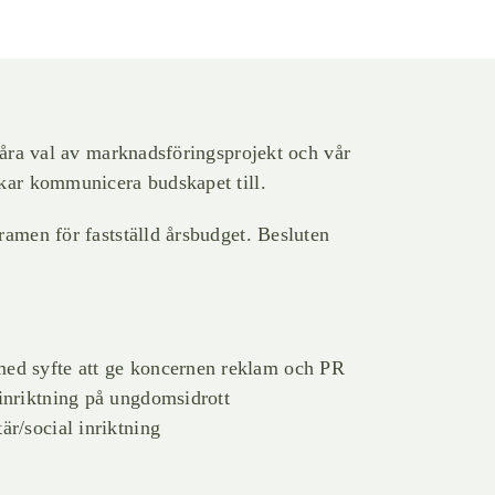
våra val av marknadsföringsprojekt och vår
kar kommunicera budskapet till.
amen för fastställd årsbudget. Besluten
med syfte att ge koncernen reklam och PR
 inriktning på ungdomsidrott
är/social inriktning