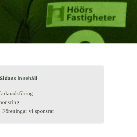
Sidan
s innehå
ll
arknadsföring
ponsring
Föreningar vi sponsrar