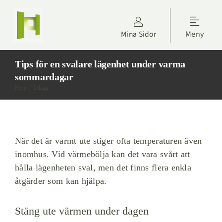
Fortsätt
till
Toggle
innehållet
Mina Sidor
Meny
Naviga
Kontakta oss
Tips för en svalare lägenhet under varma
Hyresgäster
sommardagar
Hem
Inlägg
Om Höörs Fastigheter
Nyheter
När det är varmt ute stiger ofta temperaturen även
inomhus. Vid värmebölja kan det vara svårt att
hålla lägenheten sval, men det finns flera enkla
Projektdagbok
åtgärder som kan hjälpa.
Sök lägenhet
Stäng ute värmen under dagen