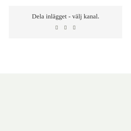
Dela inlägget - välj kanal.
Facebook
LinkedIn
E-
post