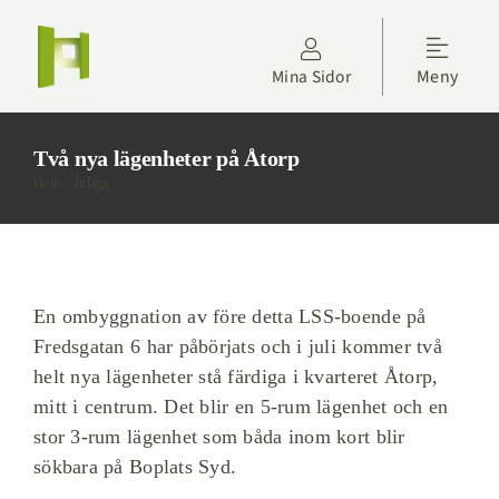
Fortsätt
till
Toggle
innehållet
Mina Sidor
Meny
Naviga
Kontakta oss
Två nya lägenheter på Åtorp
Hyresgäster
Hem
Inlägg
Om Höörs Fastigheter
Nyheter
En ombyggnation av före detta LSS-boende på
Fredsgatan 6 har påbörjats och i juli kommer två
helt nya lägenheter stå färdiga i kvarteret Åtorp,
Projektdagbok
mitt i centrum. Det blir en 5-rum lägenhet och en
stor 3-rum lägenhet som båda inom kort blir
Sök lägenhet
sökbara på Boplats Syd.