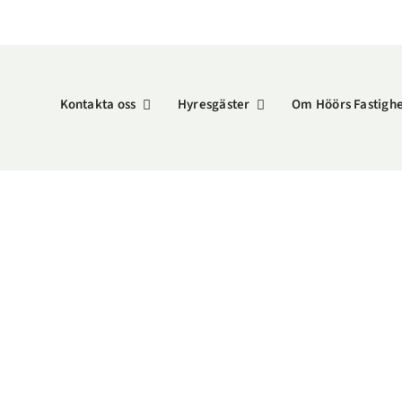
Kontakta oss
Hyresgäster
Om Höörs Fastigh