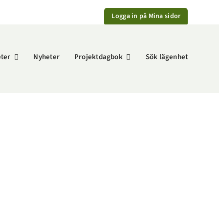
Logga in på Mina sidor
eter
Nyheter
Projektdagbok
Sök lägenhet