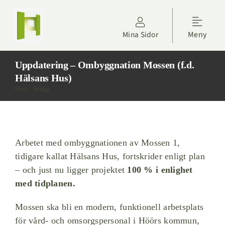
Fortsätt
till
Toggle
innehållet
Mina Sidor
Meny
Naviga
Kontakta oss
Uppdatering – Ombyggnation Mossen (f.d.
Hyresgäster
Hälsans Hus)
Hem
Inlägg
Om Höörs Fastigheter
Nyheter
Arbetet med ombyggnationen av Mossen 1,
tidigare kallat Hälsans Hus, fortskrider enligt plan
– och just nu ligger projektet
100 % i enlighet
Projektdagbok
med tidplanen.
Mossen ska bli en modern, funktionell arbetsplats
Sök lägenhet
för vård- och omsorgspersonal i Höörs kommun,